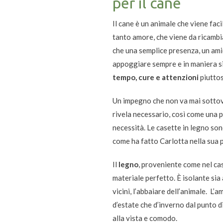
per il cane
Il cane è un animale che viene faci
tanto amore, che viene da ricamb
che una semplice presenza, un amic
appoggiare sempre e in maniera s
tempo, cure e attenzioni
piuttos
Un impegno che non va mai sottoval
rivela necessario, così come una p
necessità.
Le casette in legno sono
come ha fatto Carlotta nella sua 
Il
legno
, proveniente come nel ca
materiale perfetto. È isolante sia 
vicini, l’abbaiare dell’animale.
L’am
d’estate che d’inverno dal punto d
alla vista e comodo.