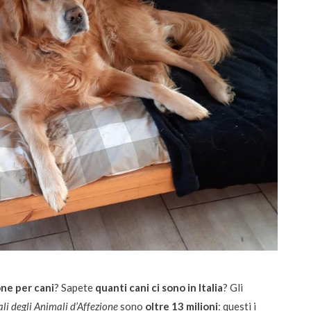
ne per cani
? Sapete
quanti cani ci sono in Italia
? Gli
li degli Animali d’Affezione
sono
oltre 13 milioni
: questi i