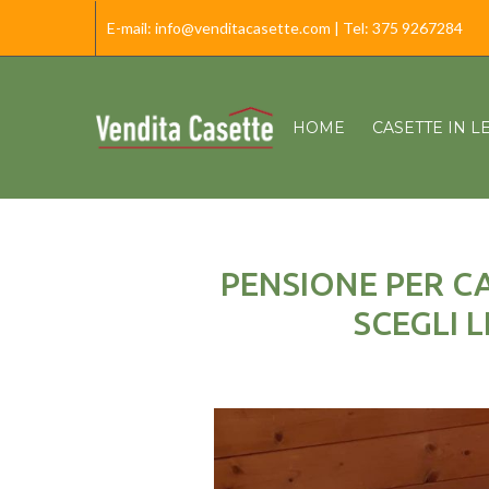
E-mail:
info@venditacasette.com
| Tel:
375 9267284
HOME
CASETTE IN 
PENSIONE PER CA
SCEGLI 