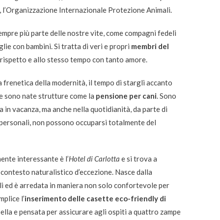
, l’Organizzazione Internazionale Protezione Animali.
empre più parte delle nostre vite, come compagni fedeli
lie con bambini. Si tratta di veri e propri
membri del
n rispetto e allo stesso tempo con tanto amore.
a frenetica della modernità, il tempo di stargli accanto
e sono nate strutture come la
pensione per cani
.
Sono
a in vacanza, ma anche nella quotidianità, da parte di
o personali, non possono occuparsi totalmente del
ente interessante è l’
Hotel di Carlotta
e si trova a
n contesto naturalistico d’eccezione.
Nasce dalla
li ed è arredata in maniera non solo confortevole per
plice l’
inserimento delle casette eco-friendly di
ella e pensata per assicurare agli ospiti a quattro zampe