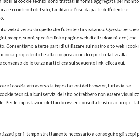
similabili ai cookie tecnici, sono trattati in forma aggregata per monit
rare i contenuti del sito, facilitarne l’uso da parte dell’utente e
o.
 sito web diverso da quello che l’utente sta visitando. Questo perché 
, mappe, suoni, specifici link a pagine web di altri domini, ecc.) che
ato. Consentiamo a terze parti di utilizzare sul nostro sito web i cook
 anonima, propedeutiche alla composizione di report relativi alla
e consenso delle terze parti clicca sul seguente link:
clicca qui.
care i cookie attraverso le impostazioni del browser, tuttavia, se
 cookie tecnici, alcuni servizi del sito potrebbero non essere visualizz
. Per le impostazioni del tuo browser, consulta le istruzioni riporta
atizzati per il tempo strettamente necessario a conseguire gli scopi 