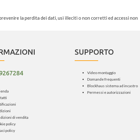
evenire la perdita dei dati, usi illeciti o non corretti ed accessi non
RMAZIONI
SUPPORTO
 9267284
Video montaggio
Domande frequenti
Blockhaus sistema ad incastro
zienda
Permessi e autorizzazioni
tatti
ificazioni
dizioni
dizioni di vendita
kie policy
aci policy