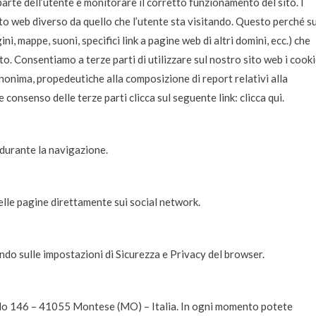
a parte dell’utente e monitorare il corretto funzionamento del sito. I
ito web diverso da quello che l’utente sta visitando. Questo perché s
, mappe, suoni, specifici link a pagine web di altri domini, ecc.) che
ato. Consentiamo a terze parti di utilizzare sul nostro sito web i cook
 anonima, propedeutiche alla composizione di report relativi alla
e consenso delle terze parti clicca sul seguente link:
clicca qui.
 durante la navigazione.
elle pagine direttamente sui social network.
endo sulle impostazioni di Sicurezza e Privacy del browser.
lo 146 – 41055 Montese (MO) – Italia. In ogni momento potete