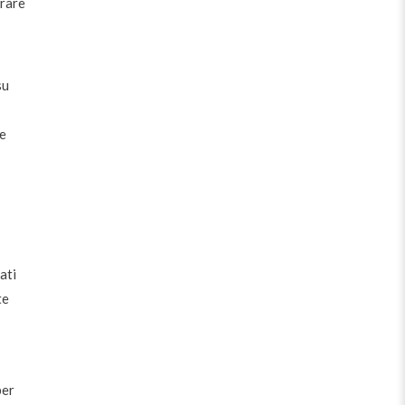
orare
su
ie
ati
te
per