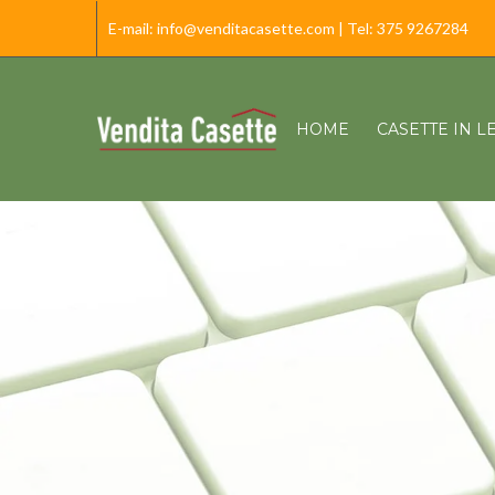
E-mail:
info@venditacasette.com
| Tel:
375 9267284
HOME
CASETTE IN 