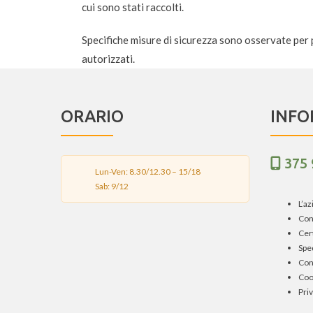
cui sono stati raccolti.
Specifiche misure di sicurezza sono osservate per pr
autorizzati.
ORARIO
INFO
375
Lun-Ven: 8.30/12.30 – 15/18
Sab: 9/12
L’a
Con
Cert
Spe
Con
Coo
Priv