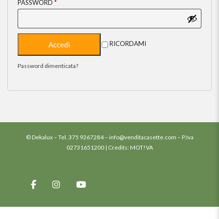
PASSWORD
*
RICORDAMI
Password dimenticata?
© Dekalux – Tel.
375 9267284
–
info@venditacasette.com
– P.Iva
02731651200 | Credits:
MOT!VA
–
–
–