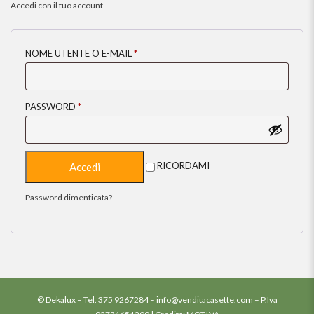
Accedi con il tuo account
NOME UTENTE O E-MAIL
*
PASSWORD
*
RICORDAMI
Password dimenticata?
© Dekalux – Tel.
375 9267284
–
info@venditacasette.com
– P.Iva