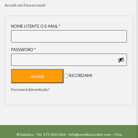
Accedi con il tuo account
NOME UTENTE O E-MAIL
*
PASSWORD
*
RICORDAMI
Password dimenticata?
© Dekalux – Tel.
375 9267284
–
info@venditacasette.com
– P.Iva