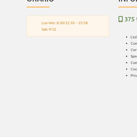
375
Lun-Ven: 8.30/12.30 – 15/18
Sab: 9/12
L’a
Con
Cert
Spe
Con
Coo
Priv