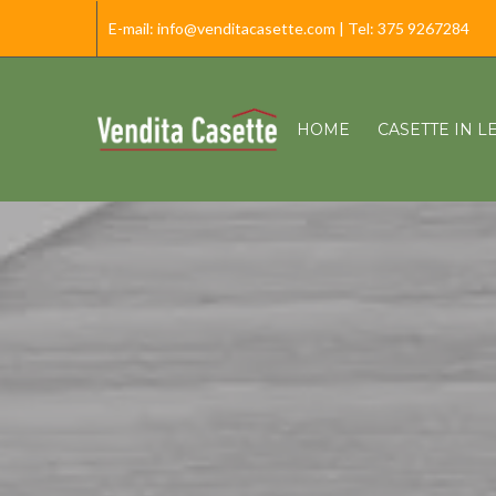
E-mail:
info@venditacasette.com
| Tel:
375 9267284
HOME
CASETTE IN 