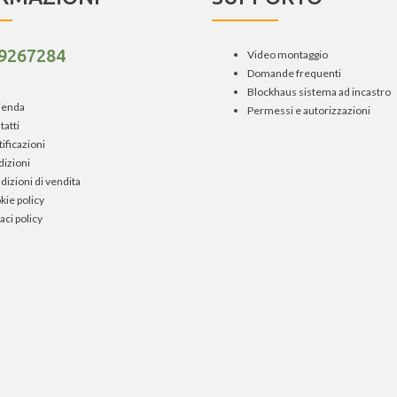
 9267284
Video montaggio
Domande frequenti
Blockhaus sistema ad incastro
zienda
Permessi e autorizzazioni
tatti
ificazioni
dizioni
dizioni di vendita
kie policy
aci policy