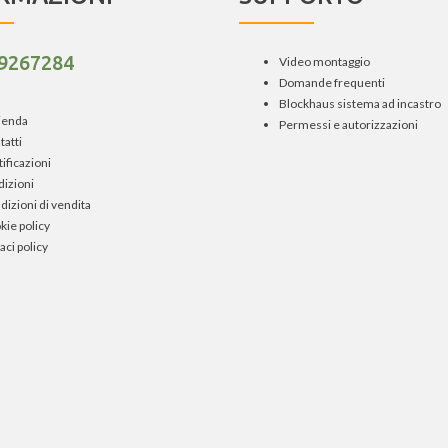
 9267284
Video montaggio
Domande frequenti
Blockhaus sistema ad incastro
zienda
Permessi e autorizzazioni
tatti
ificazioni
dizioni
dizioni di vendita
kie policy
aci policy