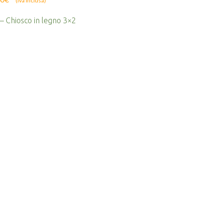
(Iva inclusa)
– Chiosco in legno 3×2