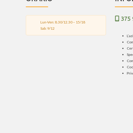
375
Lun-Ven: 8.30/12.30 – 15/18
Sab: 9/12
L’a
Con
Cert
Spe
Con
Coo
Priv