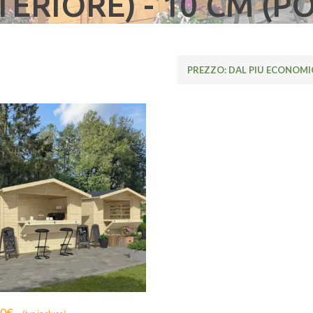
TERIORE) - 10 CM (P
00
€