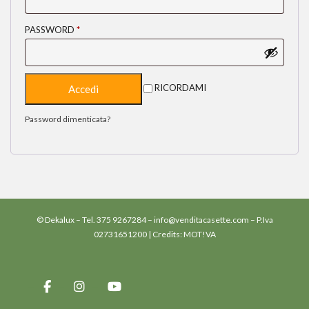
PASSWORD
*
RICORDAMI
Password dimenticata?
© Dekalux – Tel.
375 9267284
–
info@venditacasette.com
– P.Iva
02731651200 | Credits:
MOT!VA
–
–
–