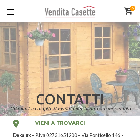
0
CONTATTI
Chiamaci o compila il modulo per inviare un messaggio
VIENI A TROVARCI
Dekalux
– P.Iva
02731651200 –
Via Ponticello 146 –